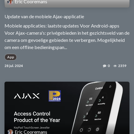
Eric Cooremans
Update van de mobiele Ajax-applicatie
Mobiele applicaties: laatste updates Voor Android-apps
Voor Ajax-camera's: privégebieden in het gezichtsveld van de
camera om gevoelige gebieden te verbergen. Mogelijkheid
om een offline bedieningspan...
App
28 jul. 2024
0
2359
Eric Cooremans