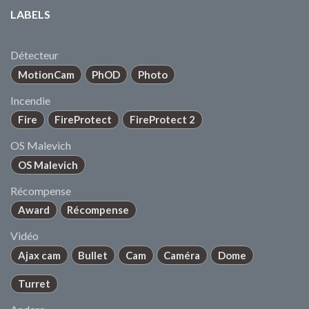
LABELS
Détecteur
MotionCam
PhOD
Photo
Incendie
Fire
FireProtect
FireProtect 2
OS Malevich
OS Malevich
Récompense
Award
Récompense
Vidéo
Ajax cam
Bullet
Cam
Caméra
Dome
Turret