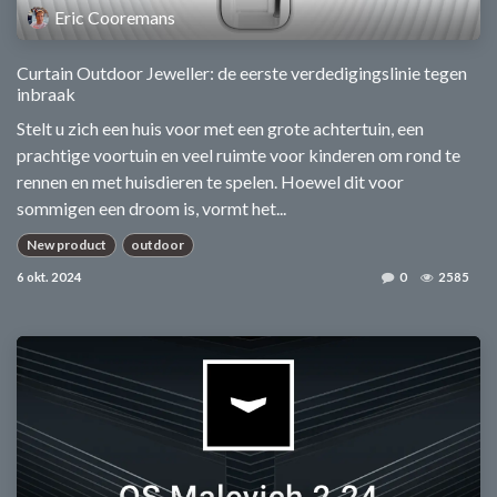
Eric Cooremans
Curtain Outdoor Jeweller: de eerste verdedigingslinie tegen
inbraak
Stelt u zich een huis voor met een grote achtertuin, een
prachtige voortuin en veel ruimte voor kinderen om rond te
rennen en met huisdieren te spelen. Hoewel dit voor
sommigen een droom is, vormt het...
New product
outdoor
6 okt. 2024
0
2585