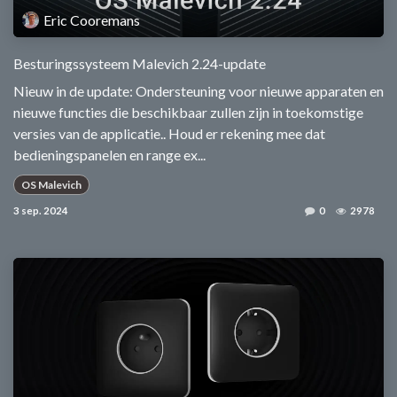
Eric Cooremans
Besturingssysteem Malevich 2.24-update
Nieuw in de update: Ondersteuning voor nieuwe apparaten en
nieuwe functies die beschikbaar zullen zijn in toekomstige
versies van de applicatie.. Houd er rekening mee dat
bedieningspanelen en range ex...
OS Malevich
3 sep. 2024
0
2978