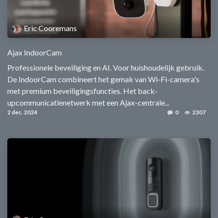
Eric Cooremans
Ajax IndoorCam
Professionele beveiliging en AI. Voor huishoudelijk gebruik.
De IndoorCam combineert het gemak van Wi-Fi-camera's
met premium beveiligingsfuncties. Het back-
upcommunicatienetwerk met een Ajax-centrale...
2 dec. 2024
0
2307