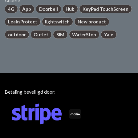
Andere
4G
App
Doorbell
Hub
KeyPad TouchScreen
LeaksProtect
lightswitch
New product
outdoor
Outlet
SIM
WaterStop
Yale
Betaling beveiligd door: