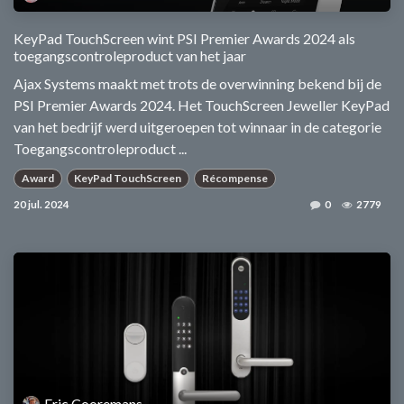
KeyPad TouchScreen wint PSI Premier Awards 2024 als
toegangscontroleproduct van het jaar
Ajax Systems maakt met trots de overwinning bekend bij de
PSI Premier Awards 2024. Het TouchScreen Jeweller KeyPad
van het bedrijf werd uitgeroepen tot winnaar in de categorie
Toegangscontroleproduct ...
Award
KeyPad TouchScreen
Récompense
20 jul. 2024
0
2779
Eric Cooremans