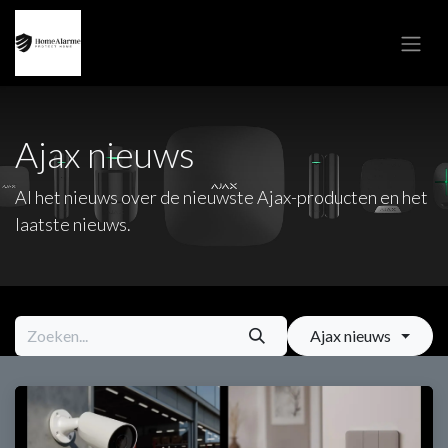
Overslaan naar inhoud
Ajax nieuws
Al het nieuws over de nieuwste Ajax-producten en het
laatste nieuws.
Ajax nieuws