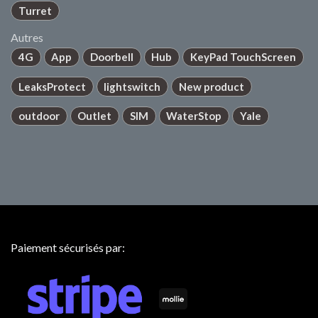
Turret
Autres
4G
App
Doorbell
Hub
KeyPad TouchScreen
LeaksProtect
lightswitch
New product
outdoor
Outlet
SIM
WaterStop
Yale
Paiement sécurisés par: