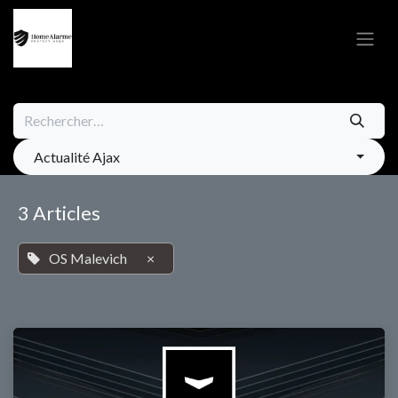
Se rendre au contenu
Actualité Ajax
3 Articles
OS Malevich
×