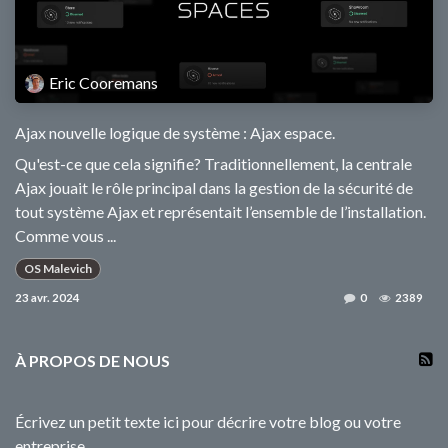
Eric Cooremans
Ajax nouvelle logique de système : Ajax espace.
Qu'est-ce que cela signifie? Traditionnellement, la centrale
Ajax jouait le rôle principal dans la gestion de la sécurité de
tout système Ajax et représentait l’ensemble de l’installation.
Comme vous ...
OS Malevich
23 avr. 2024
0
2389
À PROPOS DE NOUS
Écrivez un petit texte ici pour décrire votre blog ou votre
entreprise.