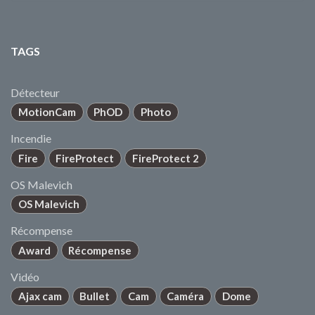
TAGS
Détecteur
MotionCam
PhOD
Photo
Incendie
Fire
FireProtect
FireProtect 2
OS Malevich
OS Malevich
Récompense
Award
Récompense
Vidéo
Ajax cam
Bullet
Cam
Caméra
Dome