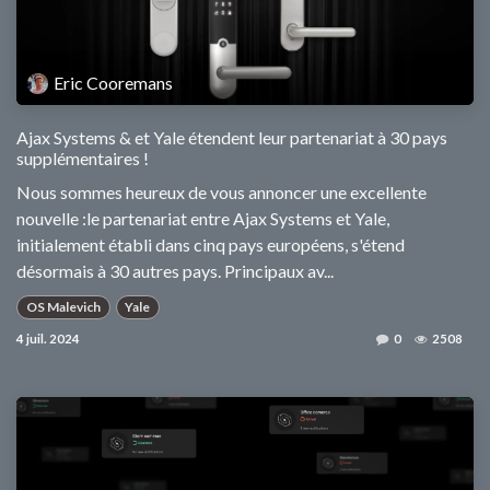
Eric Cooremans
Ajax Systems & et Yale étendent leur partenariat à 30 pays
supplémentaires !
Nous sommes heureux de vous annoncer une excellente
nouvelle :le partenariat entre Ajax Systems et Yale,
initialement établi dans cinq pays européens, s'étend
désormais à 30 autres pays. Principaux av...
OS Malevich
Yale
4 juil. 2024
0
2508